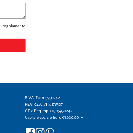
del Regolamento
a
P.IVA IT01705950242
REA: R.E.A. VI n. 178507
C.F. e Reg.Imp.: 01705950242
Capitale Sociale: Euro 93.600,00 i.v.