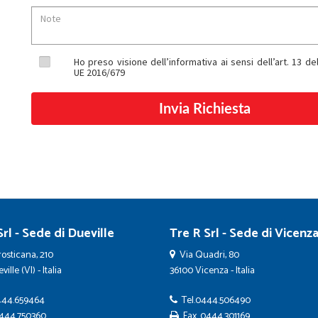
Ho preso visione dell’informativa ai sensi dell’art. 13 
UE 2016/679
rl - Sede di Dueville
Tre R Srl - Sede di Vicenz
osticana, 210
Via Quadri, 80
ille (VI) - Italia
36100 Vicenza - Italia
44.659464
Tel.
0444.506490
444.750360
Fax. 0444.301169