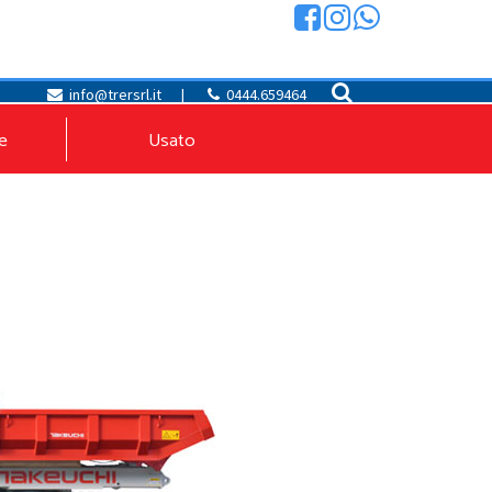
info@trersrl.it
|
0444.659464
e
Usato