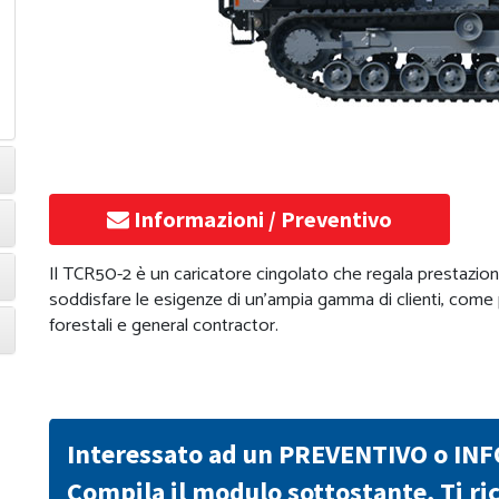
Informazioni / Preventivo
Il TCR50-2 è un caricatore cingolato che regala prestazion
soddisfare le esigenze di un’ampia gamma di clienti, come pa
forestali e general contractor.
Interessato ad un PREVENTIVO o IN
Compila il modulo sottostante, Ti 