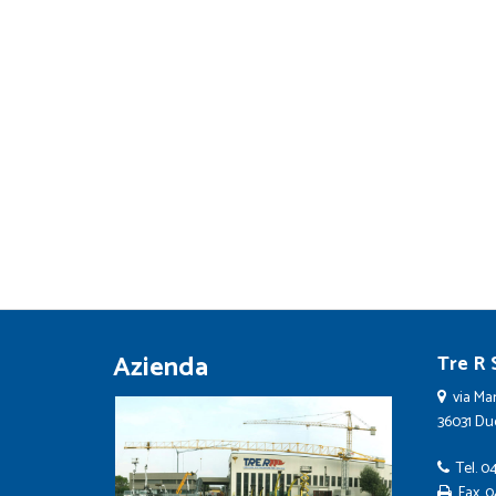
Azienda
Tre R S
via Mar
36031 Duev
Tel.
04
Fax. 0