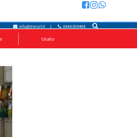
info@trersrl.it
|
0444.659464
e
Usato