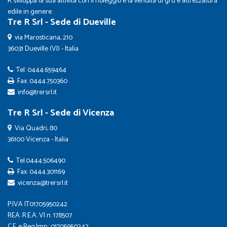
R sviluppa la sua attività con il noleggio e la vendita di gru e attrezzatura
edile in genere.
Tre R Srl - Sede di Dueville
via Marosticana, 210
36031 Dueville (VI) - Italia
Tel.
0444.659464
Fax. 0444.750360
info@trersrl.it
Tre R Srl - Sede di Vicenza
Via Quadri, 80
36100 Vicenza - Italia
Tel.
0444.506490
Fax. 0444.301169
vicenza@trersrl.it
P.IVA IT01705950242
REA: R.E.A. VI n. 178507
C.F. e Reg.Imp.: 01705950242