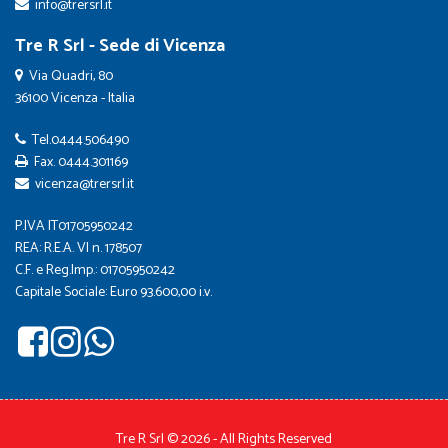
info@trersrl.it
Tre R Srl - Sede di Vicenza
Via Quadri, 80
36100 Vicenza - Italia
Tel.
0444.506490
Fax. 0444.301169
vicenza@trersrl.it
P.IVA IT01705950242
REA: R.E.A. VI n. 178507
C.F. e Reg.Imp.: 01705950242
Capitale Sociale: Euro 93.600,00 i.v.
Tre R Srl © 2026 - All Rights Reserved