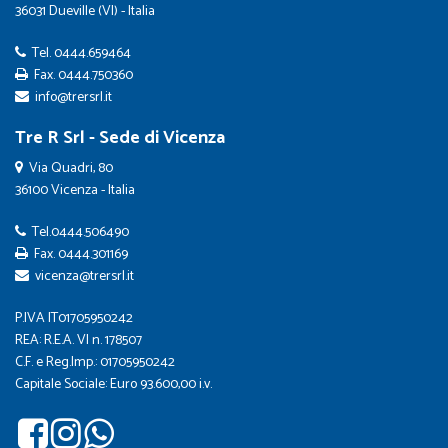
36031 Dueville (VI) - Italia
Tel.
0444.659464
Fax. 0444.750360
info@trersrl.it
Tre R Srl - Sede di Vicenza
Via Quadri, 80
36100 Vicenza - Italia
Tel.
0444.506490
Fax. 0444.301169
vicenza@trersrl.it
P.IVA IT01705950242
REA: R.E.A. VI n. 178507
C.F. e Reg.Imp.: 01705950242
Capitale Sociale: Euro 93.600,00 i.v.