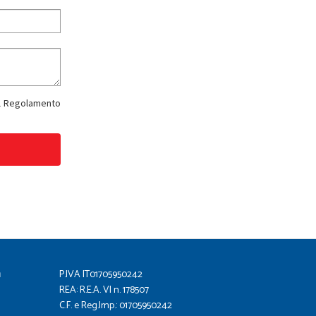
del Regolamento
a
P.IVA IT01705950242
REA: R.E.A. VI n. 178507
C.F. e Reg.Imp.: 01705950242