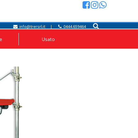
info@trersrl.it
|
0444.659464
e
Usato