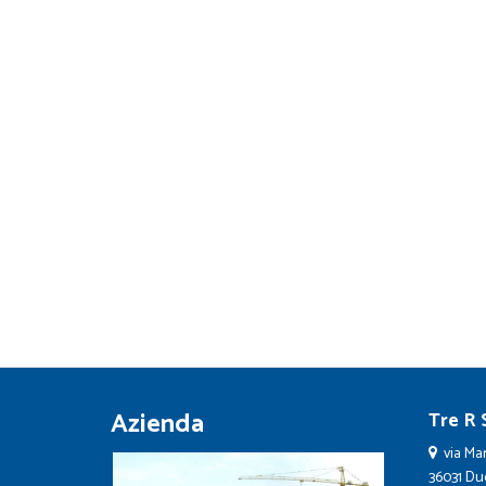
Azienda
Tre R S
via Mar
36031 Duev