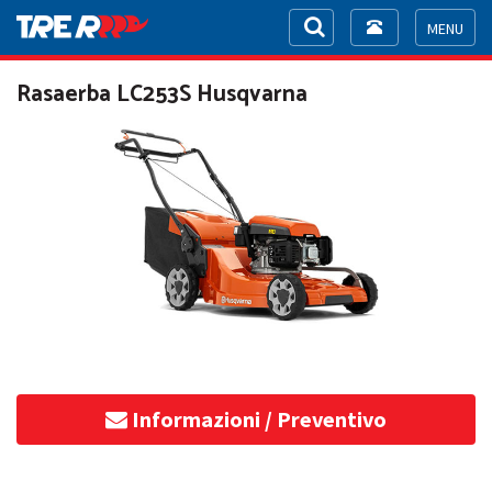
Toggle
navigation
Toggle
navigat
Rasaerba LC253S Husqvarna
Informazioni / Preventivo