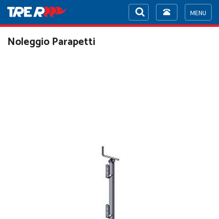
Toggle
navigation
Toggle
navigat
Noleggio Parapetti