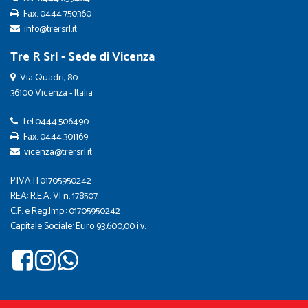
Fax. 0444.750360
info@trersrl.it
Tre R Srl - Sede di Vicenza
Via Quadri, 80
36100 Vicenza - Italia
Tel.
0444.506490
Fax. 0444.301169
vicenza@trersrl.it
P.IVA IT01705950242
REA: R.E.A. VI n. 178507
C.F. e Reg.Imp.: 01705950242
Capitale Sociale: Euro 93.600,00 i.v.