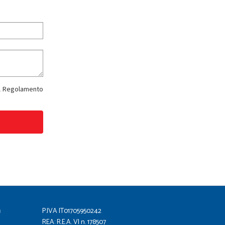
del Regolamento
a
P.IVA IT01705950242
REA: R.E.A. VI n. 178507