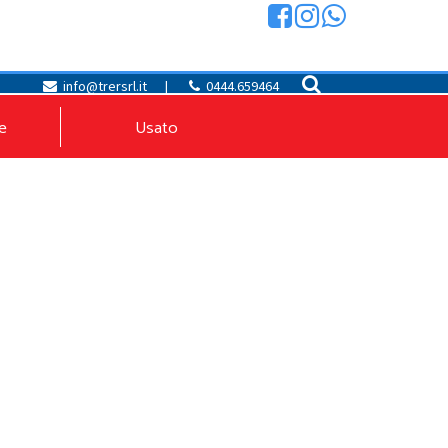
info@trersrl.it
|
0444.659464
e
Usato