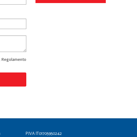
del Regolamento
a
P.IVA IT01705950242