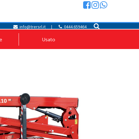
info@trersrl.it
|
0444.659464
e
Usato