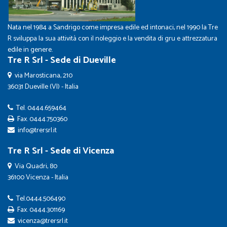
Nata nel 1984 a Sandrigo come impresa edile ed intonaci, nel 1990 la Tre
R sviluppa la sua attività con il noleggio e la vendita di gru e attrezzatura
edile in genere.
Tre R Srl - Sede di Dueville
via Marosticana, 210
36031 Dueville (VI) - Italia
Tel.
0444.659464
Fax. 0444.750360
info@trersrl.it
Tre R Srl - Sede di Vicenza
Via Quadri, 80
36100 Vicenza - Italia
Tel.
0444.506490
Fax. 0444.301169
vicenza@trersrl.it