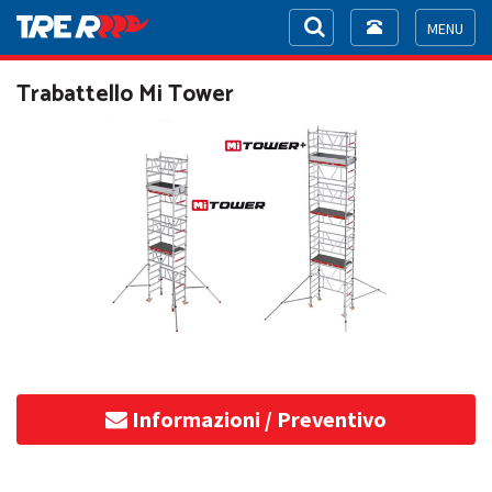
Toggle
navigation
Toggle
navigat
Trabattello Mi Tower
Informazioni / Preventivo