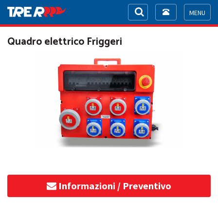
Toggle
navigation
Toggle
navigat
Quadro elettrico Friggeri
Informazioni / Preventivo