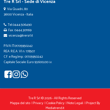
Tre R Srl - Sede di Vicenza
Via Quadri, 80
36100 Vicenza - Italia
Tel.
0444.506490
Fax. 0444.301169
vicenza@trersrl.it
P.IVA IT01705950242
REA: R.E.A. VI n. 178507
C.F. e Reg.Imp.: 01705950242
Capitale Sociale: Euro 93.600,00 i.v.
Tre R Srl © 2026 - All Rights Reserved
Mappa del sito
|
Privacy
|
Cookie Policy
|
Note Legali
|
Project By
Mediatrend.it