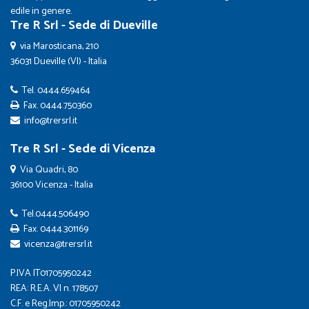
edile in genere.
Tre R Srl - Sede di Dueville
via Marosticana, 210
36031 Dueville (VI) - Italia
Tel.
0444.659464
Fax. 0444.750360
info@trersrl.it
Tre R Srl - Sede di Vicenza
Via Quadri, 80
36100 Vicenza - Italia
Tel.
0444.506490
Fax. 0444.301169
vicenza@trersrl.it
P.IVA IT01705950242
REA: R.E.A. VI n. 178507
C.F. e Reg.Imp.: 01705950242