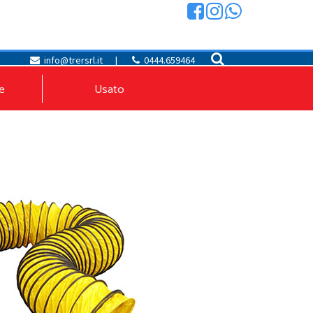
info@trersrl.it
|
0444.659464
e
Usato