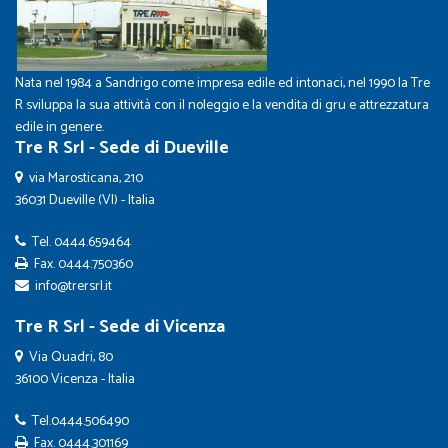
Nata nel 1984 a Sandrigo come impresa edile ed intonaci, nel 1990 la Tre
R sviluppa la sua attività con il noleggio e la vendita di gru e attrezzatura
edile in genere.
Tre R Srl - Sede di Dueville
via Marosticana, 210
36031 Dueville (VI) - Italia
Tel.
0444.659464
Fax. 0444.750360
info@trersrl.it
Tre R Srl - Sede di Vicenza
Via Quadri, 80
36100 Vicenza - Italia
Tel.
0444.506490
Fax. 0444.301169