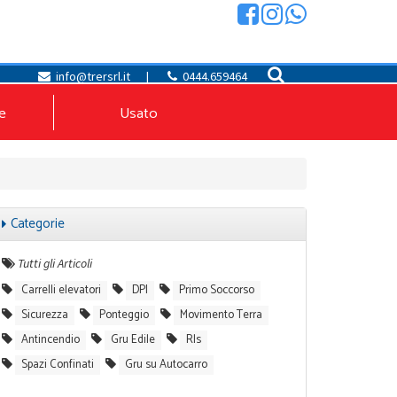
info@trersrl.it
|
0444.659464
e
Usato
Categorie
Tutti gli Articoli
Carrelli elevatori
DPI
Primo Soccorso
Sicurezza
Ponteggio
Movimento Terra
Antincendio
Gru Edile
Rls
Spazi Confinati
Gru su Autocarro