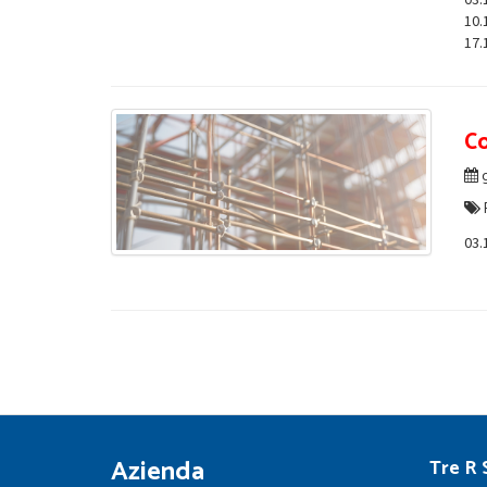
10.
17.
Co
g
03.
Azienda
Tre R S