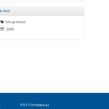
Anni
Tutti gli Articoli
2026
a
P.IVA IT01705950242