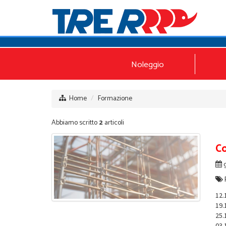
Noleggio
Home
Formazione
Abbiamo scritto
2
articoli
Co
g
12.
19.
25.
03.